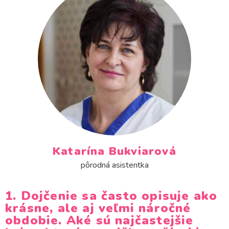
Katarína Bukviarová
pôrodná asistentka
1. Dojčenie sa často opisuje ako
krásne, ale aj veľmi náročné
obdobie. Aké sú najčastejšie