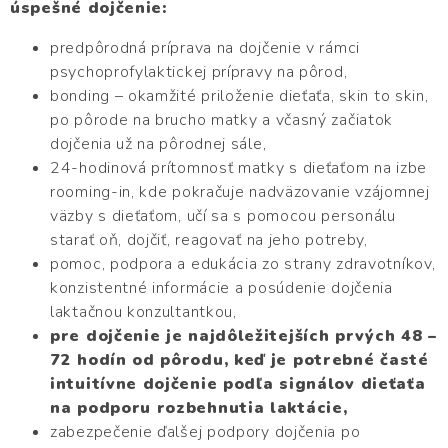
úspešné dojčenie:
predpôrodná príprava na dojčenie v rámci
psychoprofylaktickej prípravy na pôrod,
bonding – okamžité priloženie dieťaťa, skin to skin,
po pôrode na brucho matky a včasný začiatok
dojčenia už na pôrodnej sále,
24-hodinová prítomnosť matky s dieťaťom na izbe
rooming-in, kde pokračuje nadväzovanie vzájomnej
väzby s dieťaťom, učí sa s pomocou personálu
starať oň, dojčiť, reagovať na jeho potreby,
pomoc, podpora a edukácia zo strany zdravotníkov,
konzistentné informácie a posúdenie dojčenia
laktačnou konzultantkou,
pre dojčenie je najdôležitejších prvých 48 –
72 hodín od pôrodu, keď je potrebné časté
intuitívne dojčenie podľa signálov dieťaťa
na podporu rozbehnutia laktácie,
zabezpečenie ďalšej podpory dojčenia po