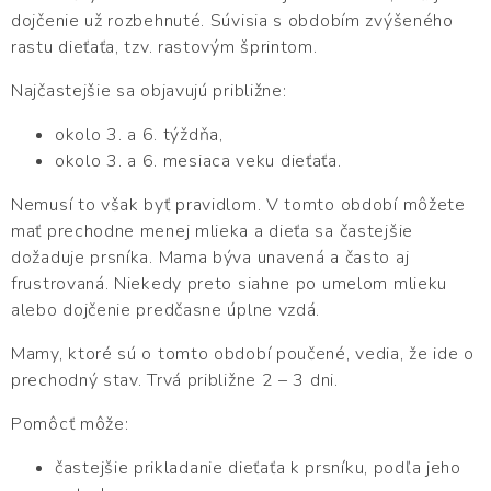
dojčenie už rozbehnuté. Súvisia s obdobím zvýšeného
rastu dieťaťa, tzv. rastovým šprintom.
Najčastejšie sa objavujú približne:
okolo 3. a 6. týždňa,
okolo 3. a 6. mesiaca veku dieťaťa.
Nemusí to však byť pravidlom. V tomto období môžete
mať prechodne menej mlieka a dieťa sa častejšie
dožaduje prsníka. Mama býva unavená a často aj
frustrovaná. Niekedy preto siahne po umelom mlieku
alebo dojčenie predčasne úplne vzdá.
Mamy, ktoré sú o tomto období poučené, vedia, že ide o
prechodný stav. Trvá približne 2 – 3 dni.
Pomôcť môže:
častejšie prikladanie dieťaťa k prsníku, podľa jeho