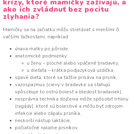
krízy, ktoré mamičky zažívajú, a
ako ich zvládnuť bez pocitu
zlyhania?
Mamičky sa na začiatku môžu stretávať s menšími či
väčšími ťažkosťami, napríklad:
únava matky po pôrode,
anatomické podmienky:
u ženy – ploché alebo vpáčené bradavky,
u dieťaťa – krátka podjazyková uzdička,
spavé dieťa, ktoré sa ťažšie prisáva na prsník,
vazospazmus (cievy v bradavke sa sťahujú,
spôsobuje to ostrú bolesť a bledosť bradaviek),
nesprávna technika dojčenia môže spôsobiť trhliny
(ragády), ktoré sú bolestivé a môžu byť zdrojom
infekcie alebo zápalu prsníka,
neskorší nástup laktácie,
počiatočné naliatie prsníkov,