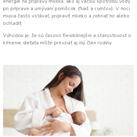
energie na prípravu mlieka, ako aj väčšiu spotrebu vody
pri príprave a umývaní pomôcok (fliaš a cumľov). V noci
musia často vstávať, pripraviť mlieko a zohriať ho alebo
ochladiť.
Výhodou je, že sú časovo flexibilnejšie a starostlivosť o
kŕmenie dieťaťa môže prevziať aj iný člen rodiny.