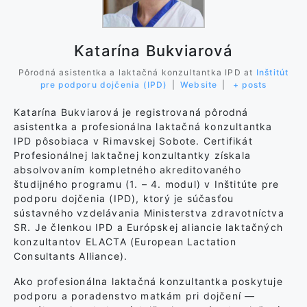
Katarína Bukviarová
Pôrodná asistentka a laktačná konzultantka IPD
at
Inštitút
pre podporu dojčenia (IPD)
|
Website
|
+ posts
Katarína Bukviarová je registrovaná pôrodná
asistentka a profesionálna laktačná konzultantka
IPD pôsobiaca v Rimavskej Sobote. Certifikát
Profesionálnej laktačnej konzultantky získala
absolvovaním kompletného akreditovaného
študijného programu (1. – 4. modul) v Inštitúte pre
podporu dojčenia (IPD), ktorý je súčasťou
sústavného vzdelávania Ministerstva zdravotníctva
SR. Je členkou IPD a Európskej aliancie laktačných
konzultantov ELACTA (European Lactation
Consultants Alliance).
Ako profesionálna laktačná konzultantka poskytuje
podporu a poradenstvo matkám pri dojčení —