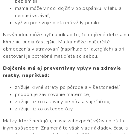
bez emisií,
mama môže v noci dojčiť v polospánku, v ľahu a
nemusí vstávať,
výživu pre svoje dieťa má vždy poruke.
Nevýhodou môže byť napríklad to, že dojčené deti sa na
kŕmenie budia častejšie. Matka môže mať určité
obmedzenia v stravovaní (napríklad pri alergiách) a pri
cestovaní je potrebné mať dieťa so sebou.
Dojčenie má aj preventívny vplyv na zdravie
matky, napríklad:
znižuje krvné straty po pôrode a v šestonedelí,
podporuje zavinovanie maternice,
znižuje riziko rakoviny prsníka a vaječníkov,
znižuje riziko osteoporózy.
Matky, ktoré nedojčia, musia zabezpečiť výživu dieťaťa
iným spôsobom. Znamená to však viac nákladov, času a