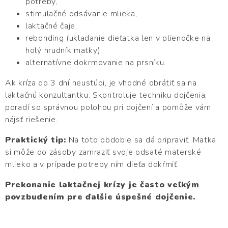
potreby,
stimulačné odsávanie mlieka,
laktačné čaje,
rebonding (ukladanie dieťatka len v plienočke na
holý hrudník matky),
alternatívne dokrmovanie na prsníku.
Ak kríza do 3 dní neustúpi, je vhodné obrátiť sa na
laktačnú konzultantku. Skontroluje techniku dojčenia,
poradí so správnou polohou pri dojčení a pomôže vám
nájsť riešenie.
Praktický tip:
Na toto obdobie sa dá pripraviť. Matka
si môže do zásoby zamraziť svoje odsaté materské
mlieko a v prípade potreby ním dieťa dokŕmiť.
Prekonanie laktačnej krízy je často veľkým
povzbudením pre ďalšie úspešné dojčenie.