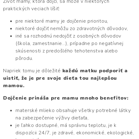
Život mamy, ktorá dojčí, sa môže v niektorých
praktických veciach líšiť:
pre niektoré mamy je dojčenie prioritou,
niektoré dojčiť nemôžu zo zdravotných dôvodov,
iné sa rozhodnú nedojčiť z osobných dôvodov
(škola, zamestnanie…), prípadne po negatívnej
skúsenosti z predošlého tehotenstva alebo
pôrodu.
Napriek tomu je dôležité
každú matku podporiť a
uistiť, že je pre svoje dieťa tou najlepšou
mamou.
Dojčenie prináša pre mamu mnoho benefitov:
materské mlieko obsahuje všetky potrebné látky
na zabezpečenie výživy dieťaťa,
je ľahko dostupné, má správnu teplotu, je k
dispozícii 24/7, je zdravé, ekonomické, ekologické,