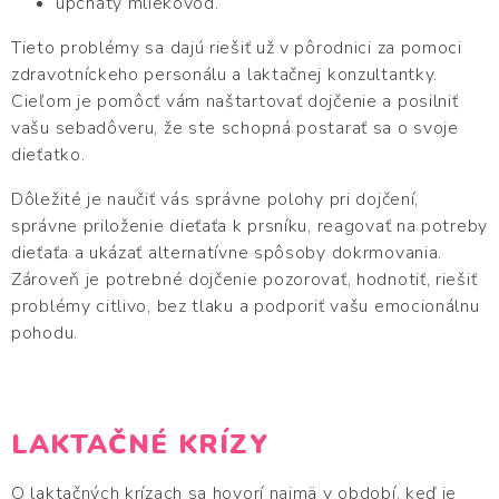
upchatý mliekovod.
Tieto problémy sa dajú riešiť už v pôrodnici za pomoci
zdravotníckeho personálu a laktačnej konzultantky.
Cieľom je pomôcť vám naštartovať dojčenie a posilniť
vašu sebadôveru, že ste schopná postarať sa o svoje
dieťatko.
Dôležité je naučiť vás správne polohy pri dojčení,
správne priloženie dieťaťa k prsníku, reagovať na potreby
dieťaťa a ukázať alternatívne spôsoby dokrmovania.
Zároveň je potrebné dojčenie pozorovať, hodnotiť, riešiť
problémy citlivo, bez tlaku a podporiť vašu emocionálnu
pohodu.
LAKTAČNÉ KRÍZY
O laktačných krízach sa hovorí najmä v období, keď je